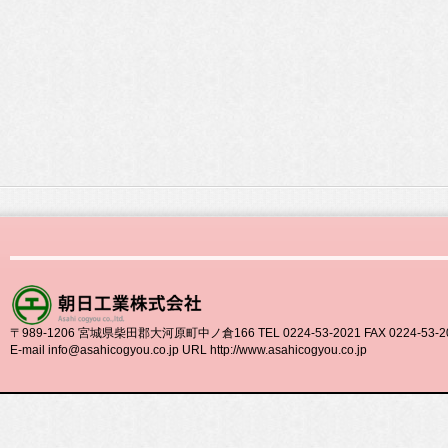
〒989-1206 宮城県柴田郡大河原町中ノ倉166 TEL 0224-53-2021 FAX 0224-53-2
E-mail info@asahicogyou.co.jp URL http://www.asahicogyou.co.jp