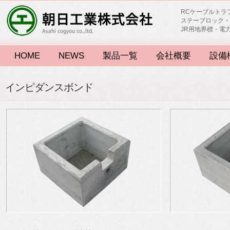
RCケーブルトラ
ステーブロック・
JR用地界標・電
HOME
NEWS
製品一覧
会社概要
設備
インピダンスボンド