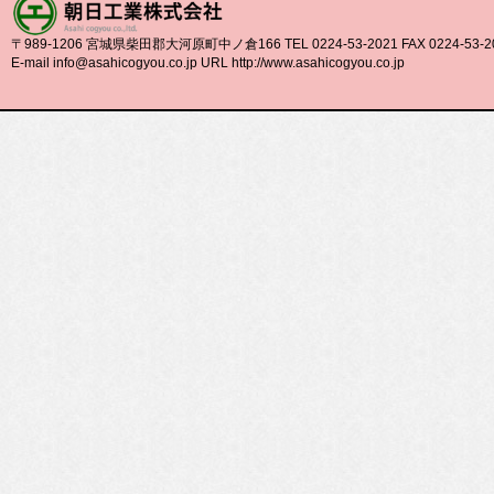
〒989-1206 宮城県柴田郡大河原町中ノ倉166 TEL 0224-53-2021 FAX 0224-53-2
E-mail info@asahicogyou.co.jp URL http://www.asahicogyou.co.jp